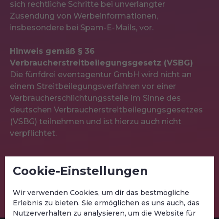
sich rechtliche Schritte bei unverlangter
Zusendung von Werbeinformationen,
insbesondere bei Spam-E-Mails, vor.
Hinweis gemäß § 36
Verbraucherstreitbeilegungsgesetz (VSBG)
Die fünfdrei eventagentur GmbH wird nicht an
einem Streitbeilegungsverfahren vor einer
Verbraucherschlichtungsstelle im Sinne des
deutschen Verbraucherstreitbeilegungsgesetzes
(VSBG) teilnehmen und ist hierzu auch nicht
verpflichtet.
© Copyright fünfdrei eventagentur GmbH. Alle
Cookie-Einstellungen
Rechte vorbehalten.
Wir verwenden Cookies, um dir das bestmögliche
Erlebnis zu bieten. Sie ermöglichen es uns auch, das
Nutzerverhalten zu analysieren, um die Website für