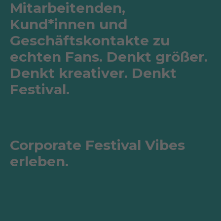
M
i
t
a
r
b
e
i
t
e
n
d
e
n
,
K
u
n
d
*
i
n
n
e
n
u
n
d
G
e
s
c
h
ä
f
t
s
k
o
n
t
a
k
t
e
z
u
e
c
h
t
e
n
F
a
n
s
.
D
e
n
k
t
g
r
ö
ß
e
r
.
D
e
n
k
t
k
r
e
a
t
i
v
e
r
.
D
e
n
k
t
F
e
s
t
i
v
a
l
.
Corporate Festival Vibes
erleben.
Um die Videowiedergabe zu ermöglichen, werden
mit dem Starten des Videos funktionale Cookies
von YouTube (ein Google-Dienst) gesetzt. Weitere
Infos erhältst du in unserer Datenschutzerklärung.