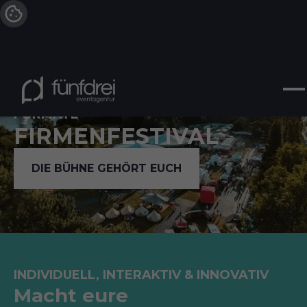
FORMATE
FIRMENFESTIVAL
DIE BÜHNE GEHÖRT EUCH
INDIVIDUELL, INTERAKTIV & INNOVATIV
M
a
c
h
t
e
u
r
e