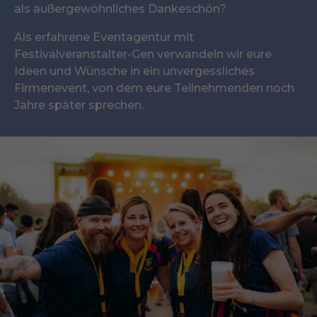
als außergewöhnliches Dankeschön?
Als erfahrene
Eventagentur
mit
Festivalveranstalter-Gen verwandeln wir eure
Ideen und Wünsche in ein unvergessliches
Firmenevent, von dem eure Teilnehmenden noch
Jahre später sprechen.