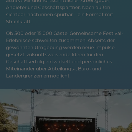
attraktiver und fortschrittlicher Arbeitgeber,
Anbieter und Geschäftspartner. Nach außen
sichtbar, nach innen spürbar – ein Format mit
Strahlkraft.
Ob 500 oder 15.000 Gäste: Gemeinsame Festival-
Erlebnisse schweißen zusammen. Abseits der
gewohnten Umgebung werden neue Impulse
gesetzt, zukunftsweisende Ideen für den
Geschäftserfolg entwickelt und persönliches
Miteinander über Abteilungs-, Büro- und
Ländergrenzen ermöglicht.